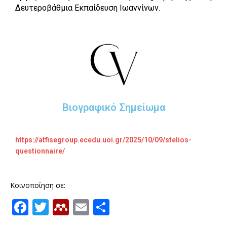
Δευτεροβάθμια Εκπαίδευση Ιωαννίνων.
Βιογραφικό Σημείωμα
https://atfisegroup.ecedu.uoi.gr/2025/10/09/stelios-
questionnaire/
Κοινοποίηση σε:
F
T
M
E
Μ
a
w
e
m
ο