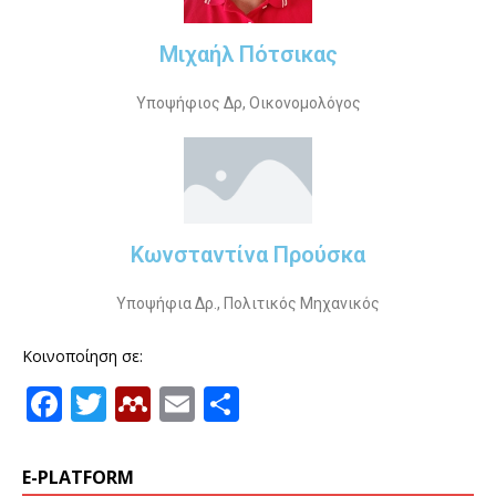
Μιχαήλ Πότσικας
Υποψήφιος Δρ, Οικονομολόγος
Κωνσταντίνα Προύσκα
Υποψήφια Δρ., Πολιτικός Μηχανικός
Κοινοποίηση σε:
F
T
M
E
Μ
a
w
e
m
ο
c
it
n
ai
ιρ
E-PLATFORM