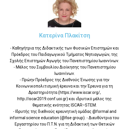
Κατερίνα Πλακίτση
- Καθηγήτρια της Διδακτικής των Φυσικών Επιστημών και
Πρόεδρος του Παιδαγωγικού Τμήματος Νηπιαγωγών, της
Σχολής Επιστημών Αγωγής του Πανεπιστημίου Ιωαννίνων.
- Μέλος του Συμβουλίου Διοίκησης του Πανεπιστημίου
Ιωαννίνων.
- Πρώην Πρόεδρος της Διεθνούς Ένωσης για την
Κοινωνικοπολιτισμική έρευνα και την Έρευνα για τη
Δραστηριότητα (https://www.iscar.org/,
http://iscar2019.conf.uoi.gr) και ιδρυτικό μέλος της
θεματικής ενότητας ISCAR–STEM.
- Ιδρυτής της διεθνούς ερευνητική ομάδας @formal and
informal science education (@fise group). - Διευθύντρια του
Εργαστηρίου του Π.Τ.Ν. για τη Διδακτική των Θετικών