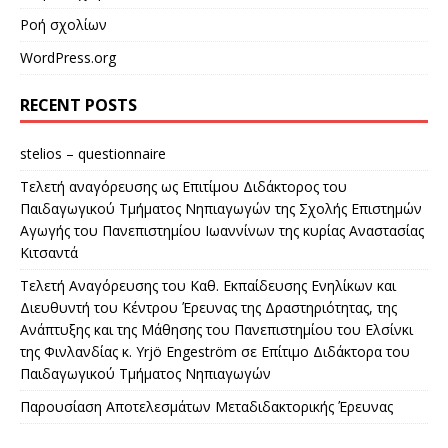
Ροή σχολίων
WordPress.org
RECENT POSTS
stelios – questionnaire
Τελετή αναγόρευσης ως Επιτίμου Διδάκτορος του
Παιδαγωγικού Τμήματος Νηπιαγωγών της Σχολής Επιστημών
Αγωγής του Πανεπιστημίου Ιωαννίνων της κυρίας Αναστασίας
Κιτσαντά
Τελετή Αναγόρευσης του Καθ. Εκπαίδευσης Ενηλίκων και
Διευθυντή του Κέντρου Έρευνας της Δραστηριότητας, της
Ανάπτυξης και της Μάθησης του Πανεπιστημίου του Ελσίνκι
της Φινλανδίας κ. Yrjö Engeström σε Επίτιμο Διδάκτορα του
Παιδαγωγικού Τμήματος Νηπιαγωγών
Παρουσίαση Αποτελεσμάτων Μεταδιδακτορικής Έρευνας