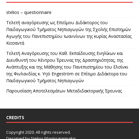
stelios – questionnaire
Τελετή αναγόρευσης ως Επιτίμου Διδάκτορος του
Παιδαγωγικού Τμήματος Νηπιαγωγών της Σχολής Επιστημών
Αγωγής του Πανεπιστημίου Ιωαννίνων της κυρίας Αναστασίας
Κιτσαντά
Τελετή Αναγόρευσης του Καθ. Εκπαίδευσης Ενηλίκων και
Διευθυντή του Κέντρου Έρευνας της Δραστηριότητας, της
Ανάπτυξης και της Μάθησης του Πανεπιστημίου του Ελσίνκι
της Φινλανδίας κ. Yrjö Engeström σε Επίτιμο Διδάκτορα του
Παιδαγωγικού Τμήματος Νηπιαγωγών
Παρουσίαση Αποτελεσμάτων Μεταδιδακτορικής Έρευνας
CREDITS
Copyright 2020. All rights reserved.
Designed by Stelios Mastrogiannakis.